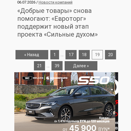
06.07.2026 /
Новости компаний
«Добрые товары» снова
помогают: «Евроторг»
поддержит новый этап
проекта «Сильные духом»
…
« Назад
1
17
18
19
20
…
21
39
Далее »