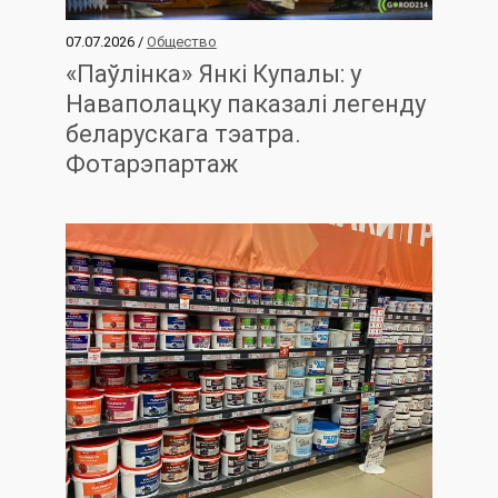
07.07.2026 /
Общество
«Паўлінка» Янкі Купалы: у
Наваполацку паказалі легенду
беларускага тэатра.
Фотарэпартаж