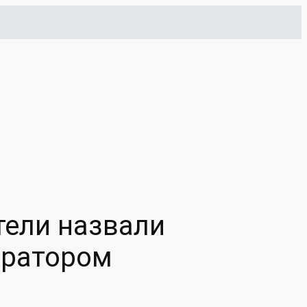
тели назвали
ератором