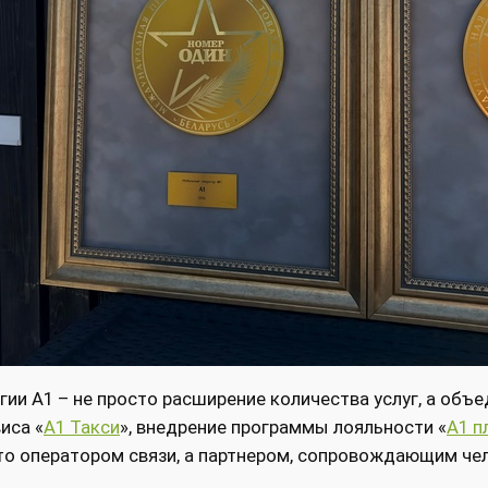
гии А1 – не просто расширение количества услуг, а объ
иса «
А1 Такси
», внедрение программы лояльности «
A1 п
сто оператором связи, а партнером, сопровождающим че