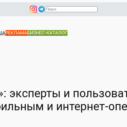
П
о
и
с
ША
РЕКЛАМА
БИЗНЕС-КАТАЛОГ
к
: эксперты и пользова
ильным и интернет-оп