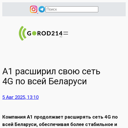
Перейти
П
к
о
содержимому
и
с
к
А1 расширил свою сеть
4G по всей Беларуси
5 Авг 2025, 13:10
Компания А1 продолжает расширять сеть 4G по
всей Беларуси, обеспечивая более стабильное и