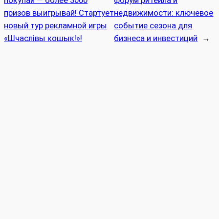
покупай — более 3000
форум ритейла и
призов выигрывай! Стартует
недвижимости: ключевое
новый тур рекламной игры
событие сезона для
«Шчаслівы кошык!»!
бизнеса и инвестиций
→