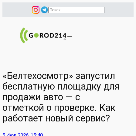
Перейти
П
к
о
содержимому
и
с
к
«Белтехосмотр» запустил
бесплатную площадку для
продажи авто — с
отметкой о проверке. Как
работает новый сервис?
5 Июл 2026, 15:40