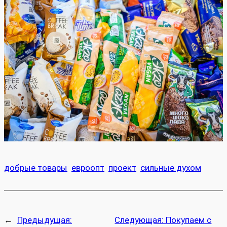
добрые товары
евроопт
проект
сильные духом
←
Предыдущая:
Следующая:
Покупаем с