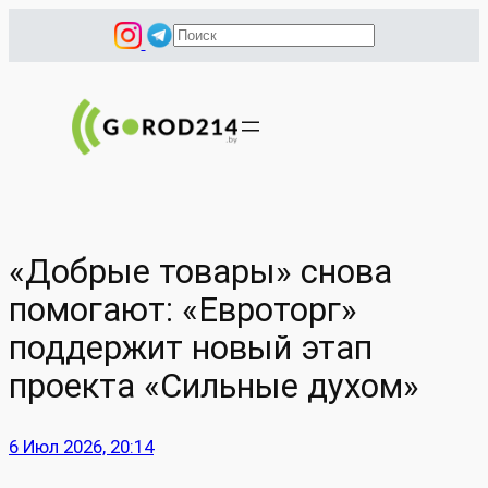
Перейти
П
к
о
содержимому
и
с
к
«Добрые товары» снова
помогают: «Евроторг»
поддержит новый этап
проекта «Сильные духом»
6 Июл 2026, 20:14