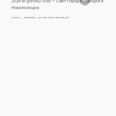
2026 © gorod214.by — Сайт города Полоцка и
Новополоцка
ООО «СПКП» УНП ‎391752947
+375 44 504 09 01 +375 29 244 88 70
Допускается цитирование материалов без
предварительного согласия www.gorod214.by
при условии размещения в тексте
обязательной ссылки на Сайт города
Полоцка и Новополоцка www.gorod214.by.
Нарушение исключительных прав
преследуется по закону. Полная перепечатка
текста и фотографий запрещена.
Реклама на
Правила
RS
Публичный
сайте
сайта
S
договор