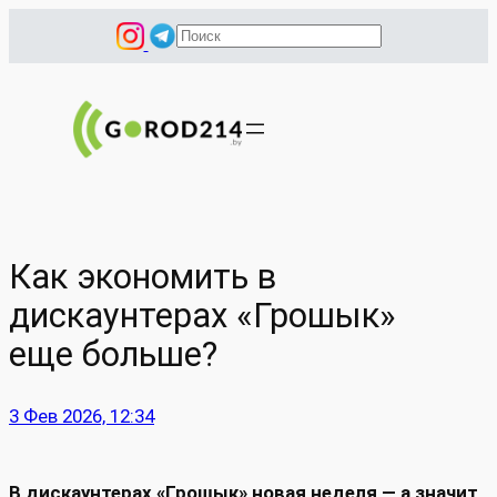
Перейти
П
к
о
содержимому
и
с
к
Как экономить в
дискаунтерах «Грошык»
еще больше?
3 Фев 2026, 12:34
В дискаунтерах «Грошык» новая неделя — а значит,