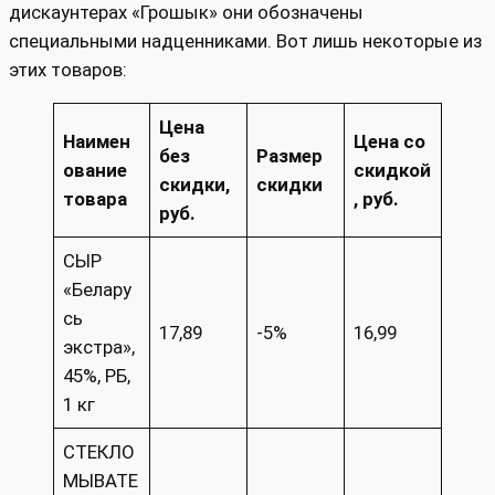
дискаунтерах «Грошык» они обозначены
специальными надценниками. Вот лишь некоторые из
этих товаров:
Цена
Наимен
Цена со
без
Размер
ование
скидкой
скидки,
скидки
товара
, руб.
руб.
СЫР
«Белару
сь
17,89
-5%
16,99
экстра»,
45%, РБ,
1 кг
СТЕКЛО
МЫВАТЕ