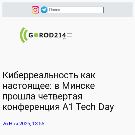
Перейти
П
к
о
содержимому
и
с
к
Киберреальность как
настоящее: в Минске
прошла четвертая
конференция A1 Tech Day
26 Ноя 2025, 13:55