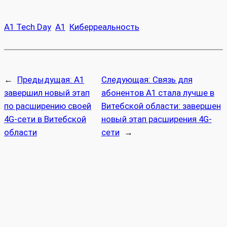
A1 Tech Day
А1
Киберреальность
←
Предыдущая:
А1
Следующая:
Связь для
завершил новый этап
абонентов А1 стала лучше в
по расширению своей
Витебской области: завершен
4G-сети в Витебской
новый этап расширения 4G-
области
сети
→