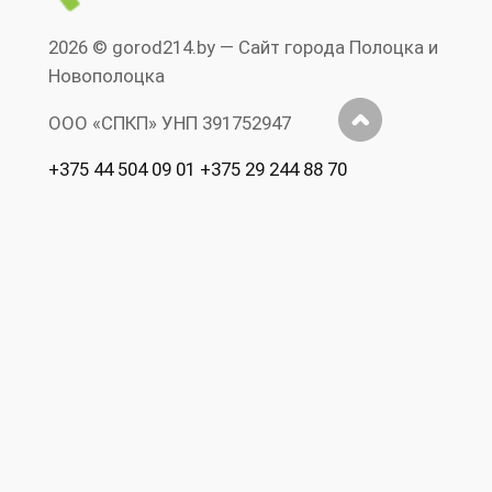
2026 © gorod214.by — Сайт города Полоцка и
Новополоцка
ООО «СПКП» УНП ‎391752947
+375 44 504 09 01 +375 29 244 88 70
Допускается цитирование материалов без
предварительного согласия www.gorod214.by
при условии размещения в тексте
обязательной ссылки на Сайт города
Полоцка и Новополоцка www.gorod214.by.
Нарушение исключительных прав
преследуется по закону. Полная перепечатка
текста и фотографий запрещена.