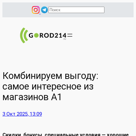
Перейти
П
к
о
содержимому
и
с
к
Комбинируем выгоду:
самое интересное из
магазинов А1
3 Окт 2025, 13:09
Скидки, бонусы, специальные условия — хорошие