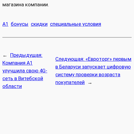
магазина компании.
А1
бонусы
скидки
специальные условия
←
Предыдущая:
Следующая:
«Евроторг» первым
Компания А1
в Беларуси запускает цифровую
улучшила свою 4G-
систему проверки возраста
сеть в Витебской
покупателей
→
области