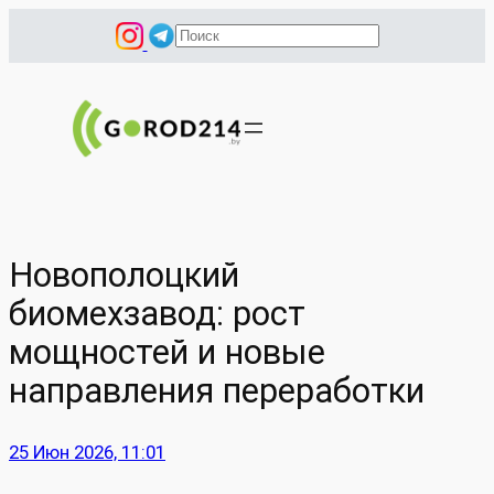
Перейти
П
к
о
содержимому
и
с
к
Новополоцкий
биомехзавод: рост
мощностей и новые
направления переработки
25 Июн 2026, 11:01