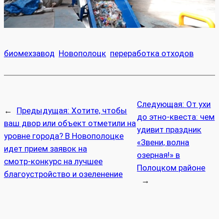
биомехзавод
Новополоцк
переработка отходов
Следующая:
От ухи
←
Предыдущая:
Хотите, чтобы
до этно‑квеста: чем
ваш двор или объект отметили на
удивит праздник
уровне города? В Новополоцке
«Звени, волна
идет прием заявок на
озерная!» в
смотр‑конкурс на лучшее
Полоцком районе
благоустройство и озеленение
→