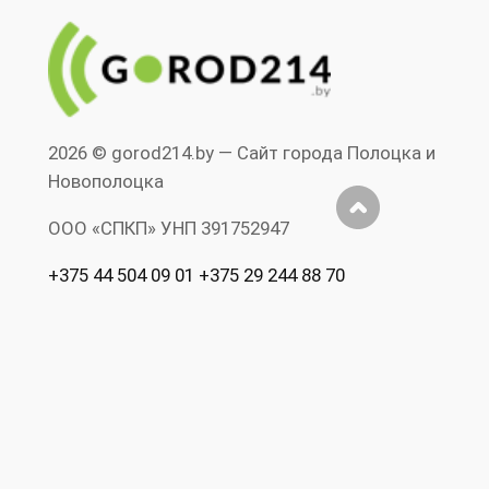
2026 © gorod214.by — Сайт города Полоцка и
Новополоцка
ООО «СПКП» УНП ‎391752947
+375 44 504 09 01 +375 29 244 88 70
Допускается цитирование материалов без
предварительного согласия www.gorod214.by
при условии размещения в тексте
обязательной ссылки на Сайт города
Полоцка и Новополоцка www.gorod214.by.
Нарушение исключительных прав