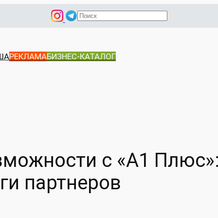
П
о
и
с
ША
РЕКЛАМА
БИЗНЕС-КАТАЛОГ
к
можности с «A1 Плюс»:
ги партнеров