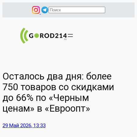
Перейти
П
к
о
содержимому
и
с
к
Осталось два дня: более
750 товаров со скидками
до 66% по «Черным
ценам» в «Евроопт»
29 Май 2026, 13:33