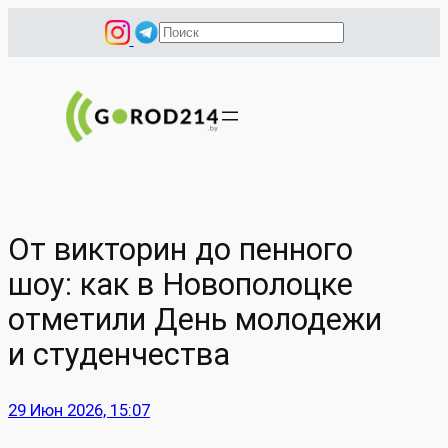
Перейти
П
к
о
содержимому
и
с
к
От викторин до пенного
шоу: как в Новополоцке
отметили День молодежи
и студенчества
29 Июн 2026, 15:07