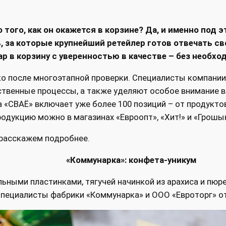
того, как он окажется в корзине? Да, и именно под э
 за которые крупнейший ретейлер готов отвечать св
р в корзину с уверенностью в качестве – без необхо
о после многоэтапной проверки. Специалисты компании
дственные процессы, а также уделяют особое внимание 
ка «СВАЁ» включает уже более 100 позиций – от продукт
родукцию можно в магазинах «Евроопт», «Хит!» и «Грошы
 расскажем подробнее.
«Коммунарка»: конфета-уникум
ьными пластинками, тягучей начинкой из арахиса и пюр
. Специалисты фабрики «Коммунарка» и ООО «Евроторг» 