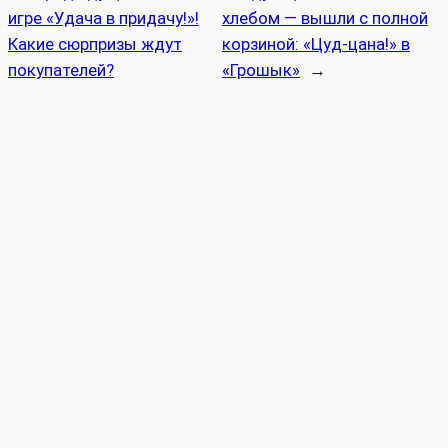
игре «Удача в придачу!»!
хлебом — вышли с полной
Какие сюрпризы ждут
корзиной: «Цуд-цана!» в
покупателей?
«Грошык»
→