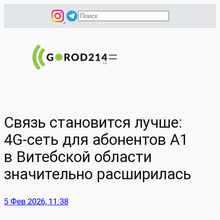
Перейти
П
к
о
содержимому
и
с
к
Связь становится лучше:
4G-сеть для абонентов А1
в Витебской области
значительно расширилась
5 Фев 2026, 11:38