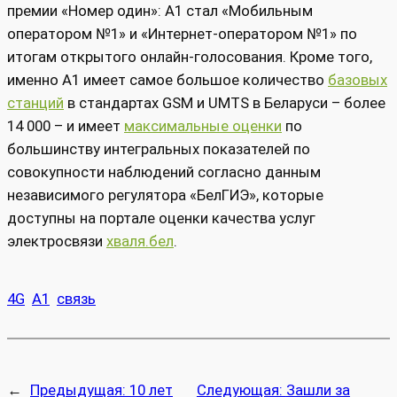
премии «Номер один»: А1 стал «Мобильным
оператором №1» и «Интернет-оператором №1» по
итогам открытого онлайн-голосования. Кроме того,
именно А1 имеет самое большое количество
базовых
станций
в стандартах GSM и UMTS в Беларуси – более
14 000 – и имеет
максимальные оценки
по
большинству интегральных показателей по
совокупности наблюдений согласно данным
независимого регулятора «БелГИЭ», которые
доступны на портале оценки качества услуг
электросвязи
хваля.бел
.
4G
А1
связь
←
Предыдущая:
10 лет
Следующая:
Зашли за