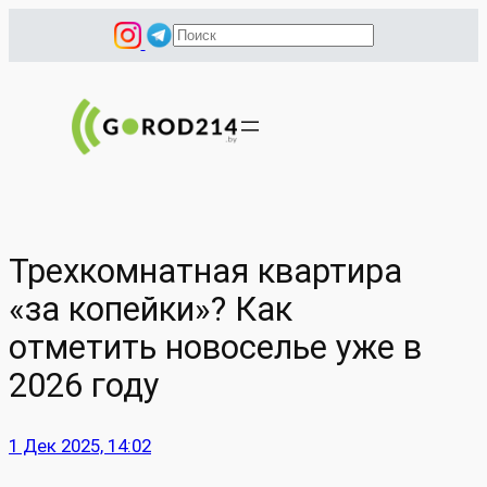
Перейти
П
к
о
содержимому
и
с
к
Трехкомнатная квартира
«за копейки»? Как
отметить новоселье уже в
2026 году
1 Дек 2025, 14:02