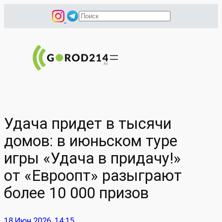
Перейти
П
к
о
содержимому
и
с
к
Удача придет в тысячи
домов: в июньском туре
игры «Удача в придачу!»
от «Евроопт» разыграют
более 10 000 призов
18 Июн 2026, 14:15