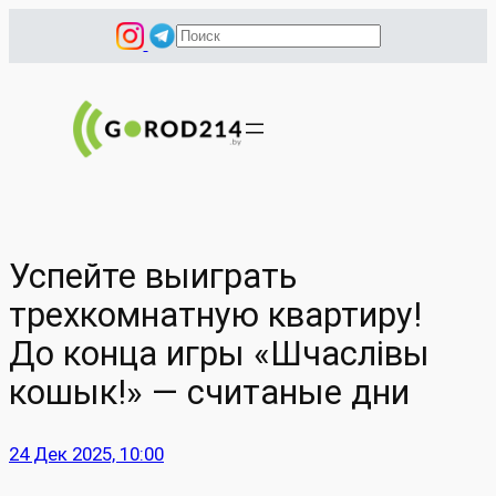
Перейти
П
к
о
содержимому
и
с
к
Успейте выиграть
трехкомнатную квартиру!
До конца игры «Шчаслiвы
кошык!» — считаные дни
24 Дек 2025, 10:00