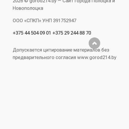
2026 © gorod214.by — Сайт города Полоцка и
Новополоцка
ООО «СПКП» УНП ‎391752947
+375 44 504 09 01 +375 29 244 88 70
Допускается цитирование материалов без
предварительного согласия www.gorod214.by
при условии размещения в тексте
обязательной ссылки на Сайт города
Полоцка и Новополоцка www.gorod214.by.
Нарушение исключительных прав
преследуется по закону. Полная перепечатка
текста и фотографий запрещена.
Реклама на
Правила
RS
Публичный
сайте
сайта
S
договор