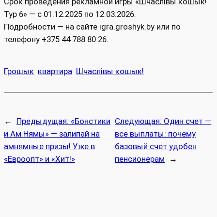
Срок проведения рекламной игры «Шчаслiвы кошык!
Тур 6» — с 01.12.2025 по 12.03.2026.
Подробности — на сайте igra.groshyk.by или по
телефону +375 44 788 80 26.
Грошык
квартира
Шчаслiвы кошык!
←
Предыдущая:
«Бонстики
Следующая:
Один счет —
и Ам Нямы» — залипай на
все выплаты: почему
амнямные призы! Уже в
базовый счет удобен
«Евроопт» и «Хит!»
пенсионерам
→