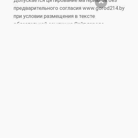
Допускается цитирование материалов без
предварительного согласия www.gorod214.by
при условии размещения в тексте
обязательной ссылки на Сайт города
Полоцка и Новополоцка www.gorod214.by.
Нарушение исключительных прав
преследуется по закону. Полная перепечатка
текста и фотографий запрещена.
Реклама на
Правила
RS
Публичный
сайте
сайта
S
договор