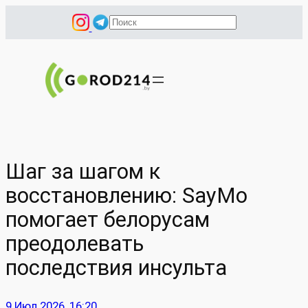
Перейти
П
к
о
содержимому
и
с
к
Шаг за шагом к
восстановлению: SayMo
помогает белорусам
преодолевать
последствия инсульта
9 Июл 2026, 16:20