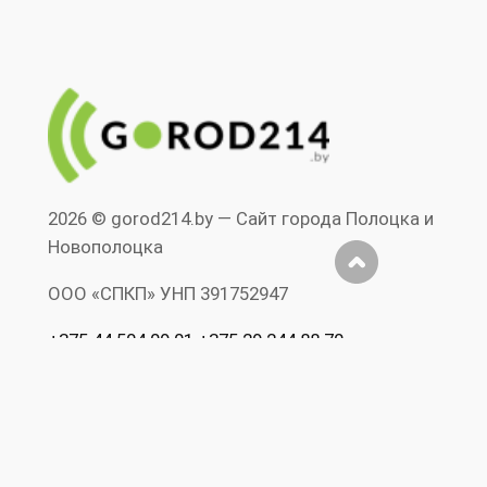
2026 © gorod214.by — Сайт города Полоцка и
Новополоцка
ООО «СПКП» УНП ‎391752947
+375 44 504 09 01 +375 29 244 88 70
Допускается цитирование материалов без
предварительного согласия www.gorod214.by
при условии размещения в тексте