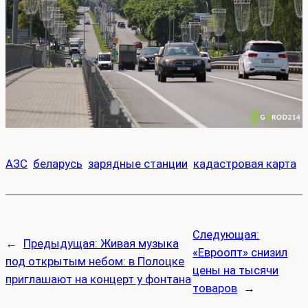
АЗС
беларусь
зарядные станции
кадастровая карта
Следующая:
←
Предыдущая:
Живая музыка
«Евроопт» снизил
под открытым небом: в Полоцке
цены на тысячи
приглашают на концерт у фонтана
товаров
→