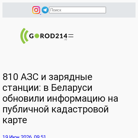
Перейти
П
к
о
содержимому
и
с
к
810 АЗС и зарядные
станции: в Беларуси
обновили информацию на
публичной кадастровой
карте
19 Июн 2026, 09:51