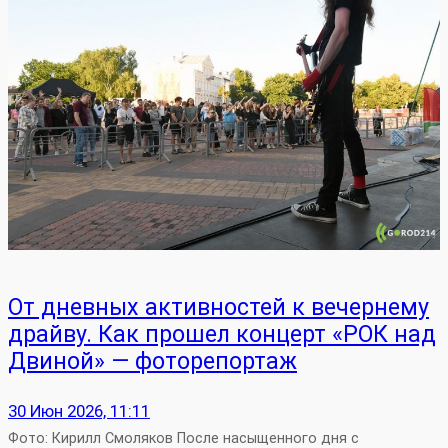
От дневных активностей к вечернему
драйву. Как прошел концерт «РОК над
Двиной» — фоторепортаж
30 Июн 2026, 11:11
Фото: Кирилл Смоляков После насыщенного дня с