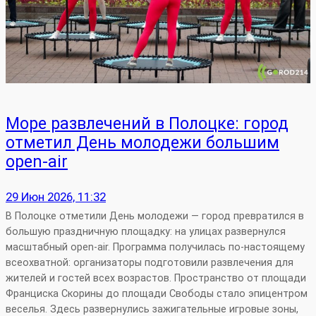
Море развлечений в Полоцке: город
отметил День молодежи большим
open‑air
29 Июн 2026, 11:32
В Полоцке отметили День молодежи — город превратился в
большую праздничную площадку: на улицах развернулся
масштабный open‑air. Программа получилась по-настоящему
всеохватной: организаторы подготовили развлечения для
жителей и гостей всех возрастов. Пространство от площади
Франциска Скорины до площади Свободы стало эпицентром
веселья. Здесь развернулись зажигательные игровые зоны,