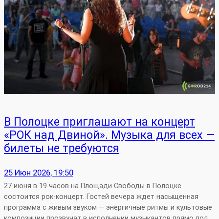
В Полоцке приглашают на концерт
«РОК над Двиной». Музыка для всех —
билеты не требуются
25 Июн 2026, 19:50
27 июня в 19 часов на Площади Свободы в Полоцке
состоится рок‑концерт. Гостей вечера ждет насыщенная
программа с живым звуком — энергичные ритмы и культовые
композиции прозвучат в исполнении музыкантов прямо под