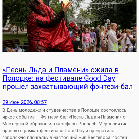
«Песнь Льда и Пламени» ожила в
Полоцке: на фестивале Good Day
прошел захватывающий фэнтези‑бал
29 Июн 2026, 08:57
В День молодежи и студенчества в Полоцке состоялось
яркое событие — Фэнтези‑бал «Песнь Льда и Пламени» от
Мастерской образов и атмосферы Pounach. Мероприятие
прошло в рамках фестиваля Good Day и превратило
городскую площадку в настоящий мир Вестероса: гостей