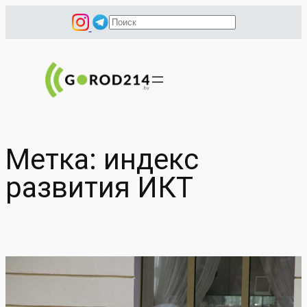
Перейти
П
к
о
содержимому
и
с
к
Метка:
индекс
развития ИКТ