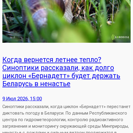
Когда вернется летнее тепло?
Синоптики рассказали, как долго
циклон «Бернадетт» будет держать
Беларусь в ненастье
9 Июл 2026, 15:00
Синоптики рассказали, когда циклон «Бернадетт» перестанет
диктовать погоду в Беларуси. По данным Республиканского
центра по гидрометеорологии, контролю радиоактивного
загрязнения и мониторингу окружающей среды Минприроды,
ненастье с дождями и сильным ветром продержится в