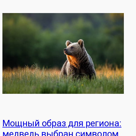
Мощный образ для региона:
медведь выбран символом