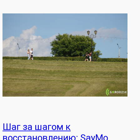
Шаг за шагом к
восстановлению: SayMo