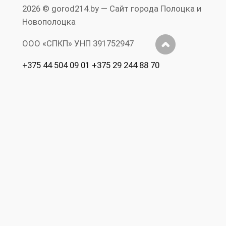
2026 © gorod214.by — Сайт города Полоцка и
Новополоцка
ООО «СПКП» УНП ‎391752947
+375 44 504 09 01 +375 29 244 88 70
Допускается цитирование материалов без
предварительного согласия www.gorod214.by
при условии размещения в тексте
обязательной ссылки на Сайт города
Полоцка и Новополоцка www.gorod214.by.
Нарушение исключительных прав
преследуется по закону. Полная перепечатка
текста и фотографий запрещена.
Реклама на
Правила
RS
Публичный