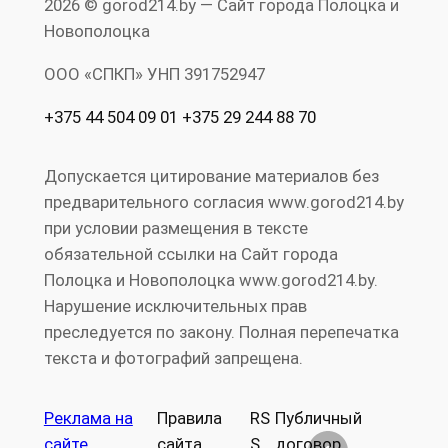
2026 © gorod214.by — Сайт города Полоцка и
Новополоцка
ООО «СПКП» УНП ‎391752947
+375 44 504 09 01 +375 29 244 88 70
Допускается цитирование материалов без
предварительного согласия www.gorod214.by
при условии размещения в тексте
обязательной ссылки на Сайт города
Полоцка и Новополоцка www.gorod214.by.
Нарушение исключительных прав
преследуется по закону. Полная перепечатка
текста и фотографий запрещена.
Реклама на
Правила
RS
Публичный
сайте
сайта
S
договор