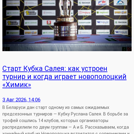
Старт Кубка Салея: как устроен
турнир и когда играет новополоцкий
«Химик»
3 Авг 2026, 14:06
В Беларуси дан старт одному из самых ожидаемых
предсезонных турниров — Кубку Руслана Салея. В борьбе за
трофей сошлись 14 клубов, которых организаторы
распределили по двум группам — А и Б. Рассказываем, когда
хоккейный клуб из Новополоцка встретится с соперниками и