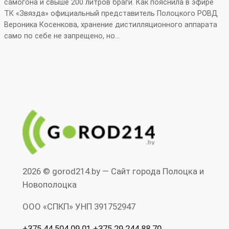
самогона и свыше 200 литров браги. Как пояснила в эфире
ТК «Звязда» официальный представитель Полоцкого РОВД
Вероника Косенкова, хранение дистилляционного аппарата
само по себе не запрещено, но…
2026 © gorod214.by — Сайт города Полоцка и
Новополоцка
ООО «СПКП» УНП ‎391752947
+375 44 504 09 01 +375 29 244 88 70