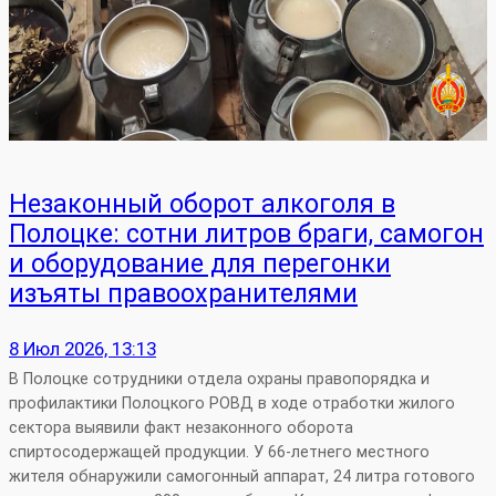
Незаконный оборот алкоголя в
Полоцке: сотни литров браги, самогон
и оборудование для перегонки
изъяты правоохранителями
8 Июл 2026, 13:13
В Полоцке сотрудники отдела охраны правопорядка и
профилактики Полоцкого РОВД в ходе отработки жилого
сектора выявили факт незаконного оборота
спиртосодержащей продукции. У 66‑летнего местного
жителя обнаружили самогонный аппарат, 24 литра готового