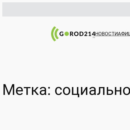
Перейти
к
содержимому
НОВОСТИ
АФИ
Метка:
социально