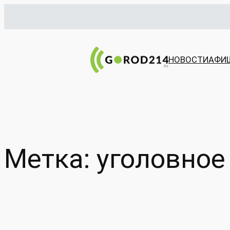
Перейти
к
содержимому
НОВОСТИ
АФИ
Метка:
уголовное