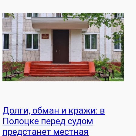
Долги, обман и кражи: в
Полоцке перед судом
предстанет местная