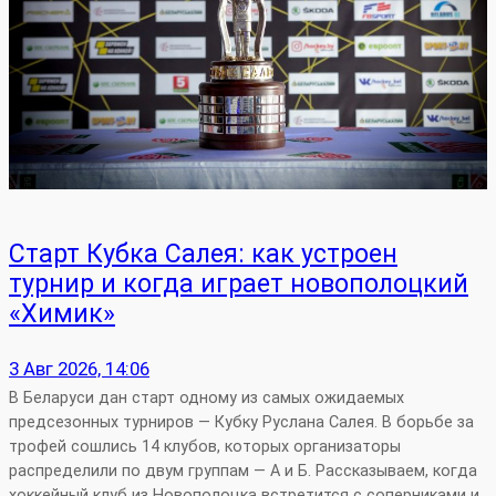
Старт Кубка Салея: как устроен
турнир и когда играет новополоцкий
«Химик»
3 Авг 2026, 14:06
В Беларуси дан старт одному из самых ожидаемых
предсезонных турниров — Кубку Руслана Салея. В борьбе за
трофей сошлись 14 клубов, которых организаторы
распределили по двум группам — А и Б. Рассказываем, когда
хоккейный клуб из Новополоцка встретится с соперниками и