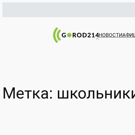
Перейти
к
содержимому
НОВОСТИ
АФИ
Метка:
школьник