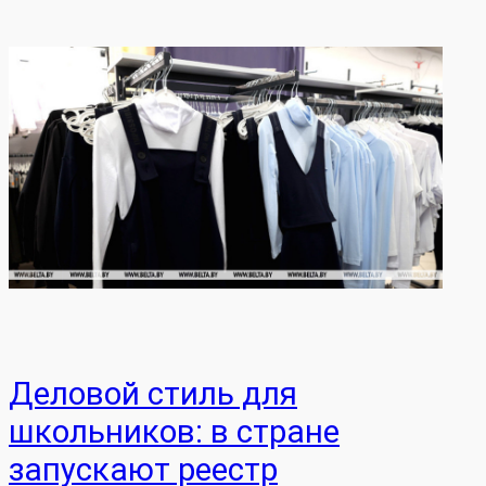
Деловой стиль для
школьников: в стране
запускают реестр