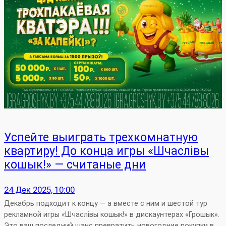
Успейте выиграть трехкомнатную
квартиру! До конца игры «Шчаслiвы
кошык!» — считаные дни
24 Дек 2025, 10:00
Декабрь подходит к концу — а вместе с ним и шестой тур
рекламной игры «Шчаслiвы кошык!» в дискаунтерах «Грошык».
Это ваш последний шанс превратить новогодние покупки в