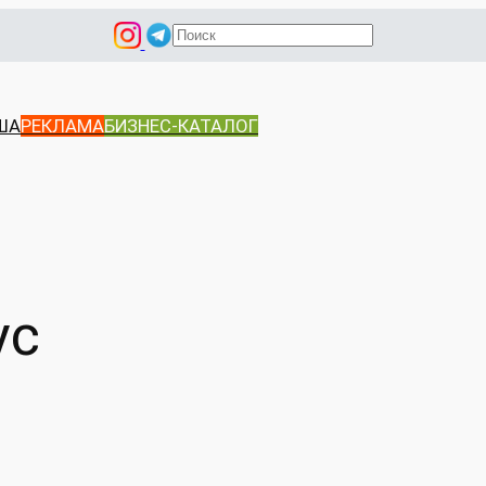
П
о
и
с
ША
РЕКЛАМА
БИЗНЕС-КАТАЛОГ
к
ус