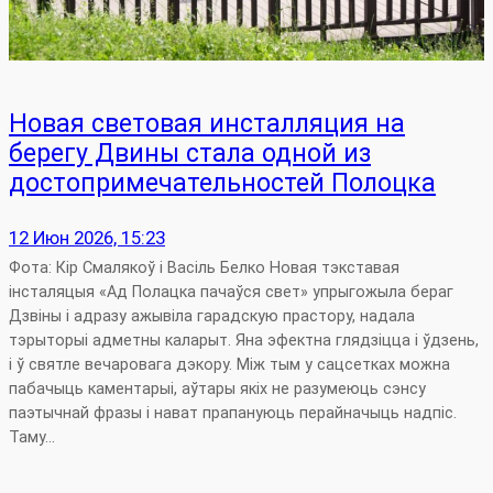
Новая световая инсталляция на
берегу Двины стала одной из
достопримечательностей Полоцка
12 Июн 2026, 15:23
Фота: Кір Смалякоў і Васіль Белко Новая тэкставая
інсталяцыя «Ад Полацка пачаўся свет» упрыгожыла бераг
Дзвіны і адразу ажывіла гарадскую прастору, надала
тэрыторыі адметны каларыт. Яна эфектна глядзіцца і ўдзень,
і ў святле вечаровага дэкору. Між тым у сацсетках можна
пабачыць каментарыі, аўтары якіх не разумеюць сэнсу
паэтычнай фразы і нават прапануюць перайначыць надпіс.
Таму…