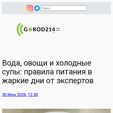
Перейти
П
к
о
содержимому
и
с
к
Вода, овощи и холодные
супы: правила питания в
жаркие дни от экспертов
30 Июн 2026, 12:30