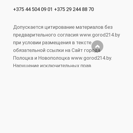
+375 44 504 09 01 +375 29 244 88 70
Допускается цитирование материалов без
предварительного согласия www.gorod214.by
при условии размещения в тексте
обязательной ссылки на Сайт города
Полоцка и Новополоцка www.gorod214.by.
Нарушение исключительных прав
преследуется по закону. Полная перепечатка
текста и фотографий запрещена.
Реклама на
Правила
RS
Публичный
сайте
сайта
S
договор