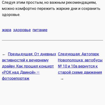
Следуя этим простым, но важным рекомендациям,
можно комфортно пережить жаркие дни и сохранить
здоровье.
жара
здоровье
питание
←
Предыдущая:
От дневных
Следующая:
Автопарк
активностей к вечернему
Новополоцка: автобусы
драйву. Как прошел концерт
№ 10 и 10а вернутся к
«РОК над Двиной» —
старой схеме движения
фоторепортаж
→